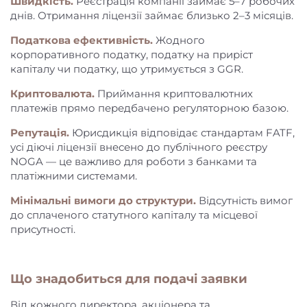
Швидкість.
Реєстрація компанії займає 5–7 робочих
днів. Отримання ліцензії займає близько 2–3 місяців.
Податкова ефективність.
Жодного
корпоративного податку, податку на приріст
капіталу чи податку, що утримується з GGR.
Криптовалюта.
Приймання криптовалютних
платежів прямо передбачено регуляторною базою.
Репутація.
Юрисдикція відповідає стандартам FATF,
усі діючі ліцензії внесено до публічного реєстру
NOGA — це важливо для роботи з банками та
платіжними системами.
Мінімальні вимоги до структури.
Відсутність вимог
до сплаченого статутного капіталу та місцевої
присутності.
Що знадобиться для подачі заявки
Від кожного директора, акціонера та