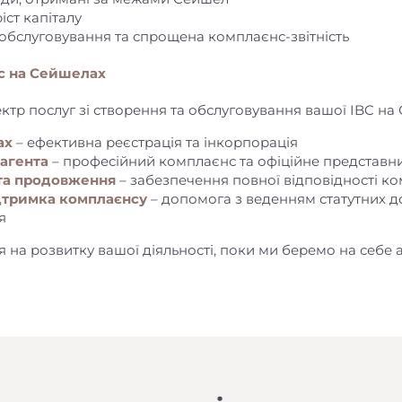
іст капіталу
 обслуговування та спрощена комплаєнс-звітність
ес на Сейшелах
ктр послуг зі створення та обслуговування вашої IBC на
ах
– ефективна реєстрація та інкорпорація
агента
– професійний комплаєнс та офіційне представн
та продовження
– забезпечення повної відповідності ко
ідтримка комплаєнсу
– допомога з веденням статутних д
я
я на розвитку вашої діяльності, поки ми беремо на себе а