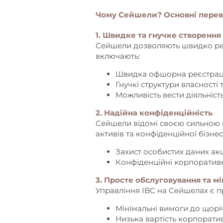
Чому Сейшели? Основні перев
1. Швидке та гнучке створення
Сейшели дозволяють швидко реєс
включають:
Швидка офшорна реєстраці
Гнучкі структури власності 
Можливість вести діяльність
2. Надійна конфіденційність
Сейшели відомі своєю сильною 
активів та конфіденційної бізнес
Захист особистих даних акц
Конфіденційні корпоративн
3. Просте обслуговування та мі
Управління IBC на Сейшелах є п
Мінімальні вимоги до щоріч
Низька вартість корпорати