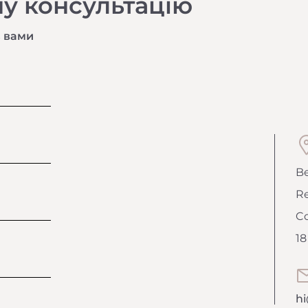
у консультацію
з вами
Be
Re
Co
18
h