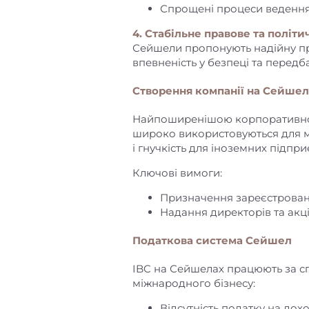
Спрощені процеси ведення
4. Стабільне правове та полі
Сейшели пропонують надійну пра
впевненість у безпеці та передб
Створення компанії на Сейшел
Найпоширенішою корпоративною 
широко використовуються для мі
і гнучкість для іноземних підпри
Ключові вимоги:
Призначення зареєстрован
Надання директорів та акц
Податкова система Сейшел
IBC на Сейшелах працюють за с
міжнародного бізнесу:
Відсутність податку на до