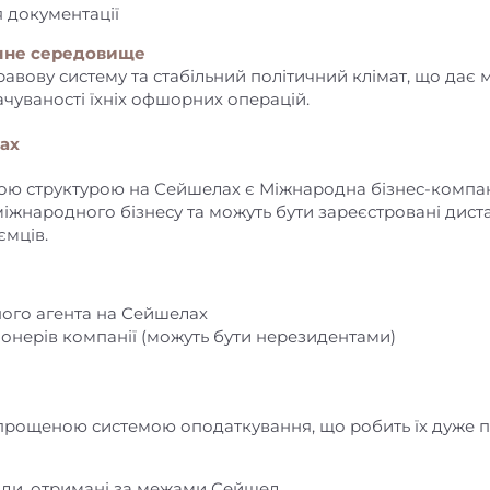
 документації
тичне середовище
вову систему та стабільний політичний клімат, що дає
ачуваності їхніх офшорних операцій.
ах
структурою на Сейшелах є Міжнародна бізнес-компанія
жнародного бізнесу та можуть бути зареєстровані диста
ємців.
ого агента на Сейшелах
іонерів компанії (можуть бути нерезидентами)
прощеною системою оподаткування, що робить їх дуже 
ходи, отримані за межами Сейшел