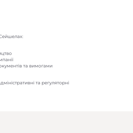
 Сейшелах:
ицтво
мпанії
окументів та вимогами
дміністративні та регуляторні