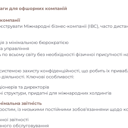
аги для офшорних компаній
 компанії
трувати Міжнародні бізнес-компанії (IBC), часто дистан
я з мінімальною бюрократією
та управління
 по всьому світу без необхідності фізичної присутності на
системою захисту конфіденційності, що робить їх прива
-діяльності. Ключові особливості:
іонерів та директорів
і структури, придатні для міжнародних холдингів
німальна звітність
ростим, із низькими постійними зобов’язаннями щодо к
ної звітності
вного обслуговування