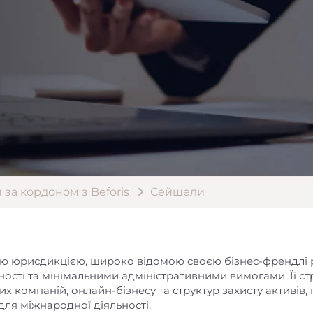
 за кордоном з Beforis
Сейшели
 юрисдикцією, широко відомою своєю бізнес-френдлі 
ості та мінімальними адміністративними вимогами. Її ст
их компаній, онлайн-бізнесу та структур захисту активі
для міжнародної діяльності.