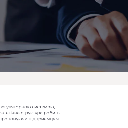
регуляторною системою,
ратегічна структура робить
в, пропонуючи підприємцям