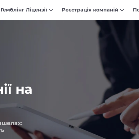
Гемблінг Ліцензії
Реєстрація компаній
П
ії на
йшелах:
ть