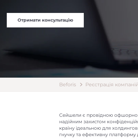
Отримати консультацію
Beforis
Реєстрація компаній
Сейшели є провідною офшорною
надійним захистом конфіденційн
країну ідеальною для холдингов
гнучку та ефективну платформу 