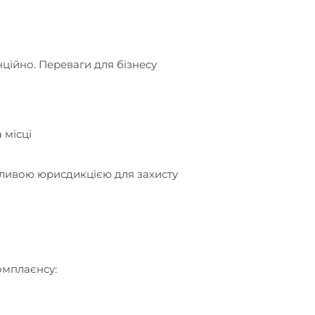
ційно. Переваги для бізнесу
 місці
бливою юрисдикцією для захисту
омплаєнсу: