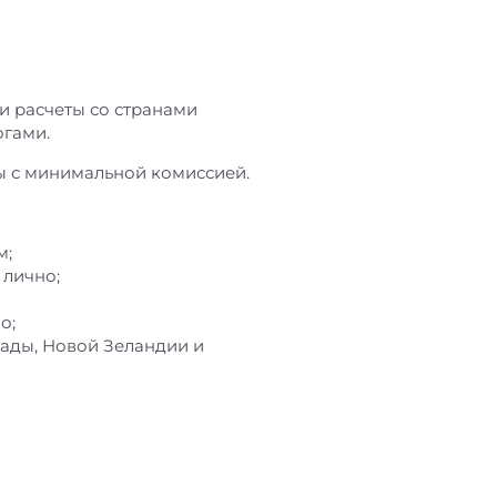
и расчеты со странами
огами.
ды с минимальной комиссией.
м;
 лично;
о;
нады, Новой Зеландии и