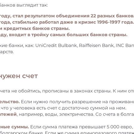
анков выглядит так:
 году, стал результатом объединения 22 разных банков
 года, стабильно работал даже в кризис 1996-1997 года
 кредитных банков страны.
году, входит в тройку самых больших банков страны.
е банки, как: UniCredit Bulbank, Raiffeisen Bank, INC Ba
арств.
нужен счет
чета не обойтись, прописаны в законах страны. К ним от
ельство.
Если нужно получить разрешение на проживание
 что у человека есть счет с достаточно суммой на нем.
атежей
, например, воды, электричества. Со счета в бол
нные суммы.
Если сумма платежа превышает 5 000 евро, 
 болгарском банке. Если же сумма единоразового платеж