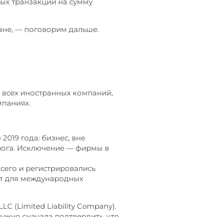
бых транзакций на сумму
ане, — поговорим дальше.
я всех иностранных компаний,
мпаниях.
019 года: бизнес, вне
лога. Исключение — фирмы в
всего и регистрировались
ат для международных
 (Limited Liability Company).
нужно сначала подтвердить, что