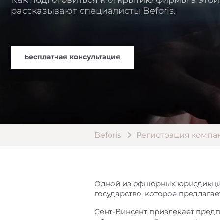
Как подготовиться к открытию фирмы в это
рассказывают специалисты Beforis.
Бесплатная консультация
Beforis
Регистрация компа
Одной из офшорных юрисдикций 
государство, которое предлага
Сент-Винсент привлекает пред