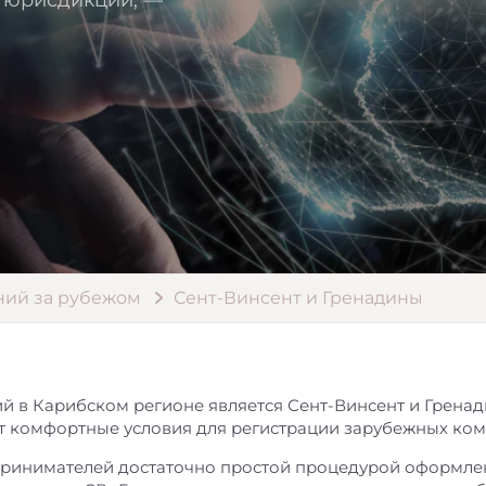
й юрисдикции, —
ний за рубежом
Сент-Винсент и Гренадины
в Карибском регионе является Сент-Винсент и Гренади
ет комфортные условия для регистрации зарубежных ком
принимателей достаточно простой процедурой оформлен