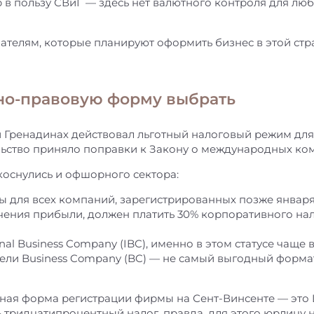
 в пользу СВиГ — здесь нет валютного контроля для лю
телям, которые планируют оформить бизнес в этой стр
но-правовую форму выбрать
 и Гренадинах действовал льготный налоговый режим дл
ельство приняло поправки к Закону о международных ко
коснулись и офшорного сектора:
 для всех компаний, зарегистрированных позже января 2
учения прибыли, должен платить 30% корпоративного на
al Business Company (IBC), именно в этом статусе чаще 
ввели Business Company (BC) — не самый выгодный форм
ая форма регистрации фирмы на Сент-Винсенте — это LLC
ть тридцатипроцентный налог, правда, для этого юрлицу 