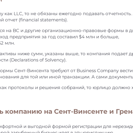
 как LLC, то не обязаны ежегодно подавать отчетность.
отчет (financial statements).
ся на BC и другие организационно-правовые формы в дв
од предприятия за год составил $4 млн и больше,
2 млн.
активы ниже сумм, указаны выше, то компания подает 
 (Declarations of Solvency).
ормы Сент-Винсента требуют от Business Company вест
нования для той или иной транзакции. А сами документы
 как протоколы и решения собраний, то юрлицо должно хр
ь компанию на Сент-Винсенте и Гре
мфортной и выгодной формой регистрации для нерезиден
орой зарубежный бизнес идет в эту юрисдикцию.